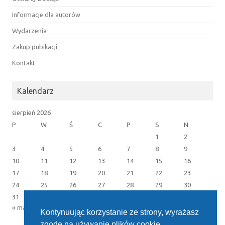
Informacje dla autorów
Wydarzenia
Zakup pubikacji
Kontakt
Kalendarz
sierpień 2026
P
W
Ś
C
P
S
N
1
2
3
4
5
6
7
8
9
10
11
12
13
14
15
16
17
18
19
20
21
22
23
24
25
26
27
28
29
30
31
« maj
Kontynuując korzystanie ze strony, wyrażasz
zgodę na używanie plików cookie