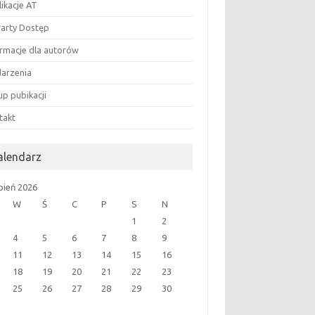
likacje AT
arty Dostęp
ormacje dla autorów
arzenia
up pubikacji
takt
alendarz
rpień 2026
W
Ś
C
P
S
N
1
2
4
5
6
7
8
9
11
12
13
14
15
16
18
19
20
21
22
23
25
26
27
28
29
30