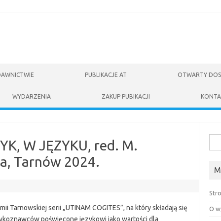
DAWNICTWIE
PUBLIKACJE AT
OTWARTY DOS
WYDARZENIA
ZAKUP PUBIKACJI
KONTA
Szuk
YK, W JĘZYKU, red. M.
ka, Tarnów 2024.
M
Str
mii Tarnowskiej serii „UTINAM COGITES”, na który składają się
O w
ęzykoznawców poświęcone językowi jako wartości dla