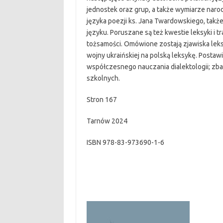
jednostek oraz grup, a także wymiarze nar
języka poezji ks. Jana Twardowskiego, tak
języku. Poruszane są też kwestie leksyki i
tożsamości. Omówione zostają zjawiska lek
wojny ukraińskiej na polską leksykę. Posta
współczesnego nauczania dialektologii; zb
szkolnych.
Stron 167
Tarnów 2024
ISBN 978-83-973690-1-6