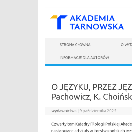
Skip to content
STRONA GŁÓWNA
O WY
INFORMACJE DLA AUTORÓW
O JĘZYKU, PRZEZ JĘZ
Pachowicz, K. Choińs
wydawnictwa
|
9 października 2025
Czwarty tom Katedry Filologii Polskiej Akade
następujące artykuły autorstwa polskich j