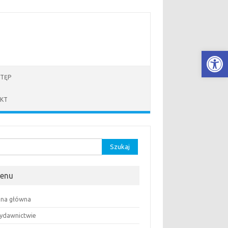
Open
TĘP
KT
aj:
enu
ona główna
ydawnictwie