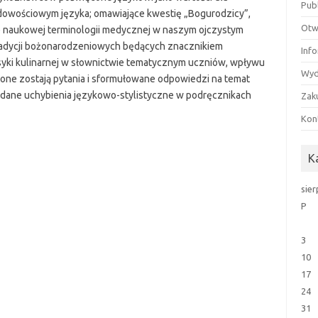
Pub
odowościowym języka; omawiające kwestię „Bogurodzicy”,
Otw
że naukowej terminologii medycznej w naszym ojczystym
 tradycji bożonarodzeniowych będących znacznikiem
Inf
syki kulinarnej w słownictwie tematycznym uczniów, wpływu
Wyd
wione zostają pytania i sformułowane odpowiedzi na temat
adane uchybienia językowo-stylistyczne w podręcznikach
Zak
Kon
K
sie
P
3
10
17
24
31