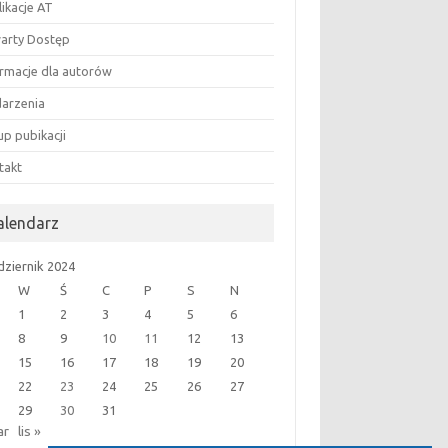
likacje AT
arty Dostęp
ormacje dla autorów
arzenia
up pubikacji
takt
alendarz
dziernik 2024
W
Ś
C
P
S
N
1
2
3
4
5
6
8
9
10
11
12
13
15
16
17
18
19
20
22
23
24
25
26
27
29
30
31
ar
lis »