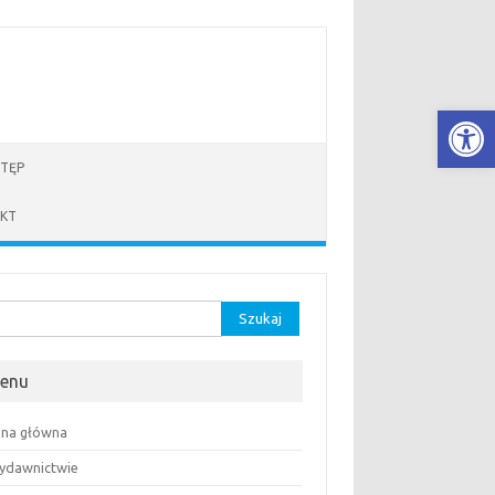
Open
TĘP
KT
aj:
enu
ona główna
ydawnictwie