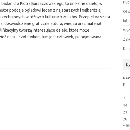
Pub
 badań dra Piotra Barszczowskiego, to unikalne dzieło, w
utor poddaje oglądowi jeden z najstarszych i najbardziej
Otw
zechnionych w różnych kulturach znaków. Przepiękna szata
Inf
na, doświadczenie graficzne autora, wiedza oraz materiał
ifikacyjny tworzą interesujące dzieło, które może
Wyd
ieć nam – czytelnikom, kim jest człowiek, jak pojmowana
Zak
Kon
K
paź
P
7
14
21
28
« m