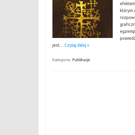
efektem
którym a
rozpows
graficz
egzempl
powiedz
jest…
Czytaj dalej »
Kategoria:
Publikacje