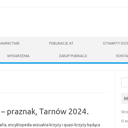
DAWNICTWIE
PUBLIKACJE AT
OTWARTY DOS
WYDARZENIA
ZAKUP PUBIKACJI
KONTA
Szuk
M
ż – praznak, Tarnów 2024.
Str
O w
fia, encyklopedia wizualna krzyży i quasi-krzyży będąca