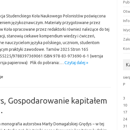
Pub
Otw
cja Studenckiego Koła Naukowego Polonistów poświęcona
Inf
eniem językoznawczym. Materiały przygotowane przez
w Koła opracowane przez redaktorki również należące do tej
Wyd
acji, stanowią ciekawe kompendium wiedzy i ćwiczeń,
Zak
ne nauczycielom języka polskiego, uczniom, studentom
Kon
jącym praktyki zawodowe. Tarnów 2025 Stron 165
.55225/9788397369061 ISBN 978-83-973690-6-1 (wersja
rsja papierowa) Plik do pobrania:…
Czytaj dalej »
K
je
sie
P
s, Gospodarowanie kapitałem
3
10
.
17
24
 monografia autorstwa Marty Domagalskiej-Grędys – w tej
31