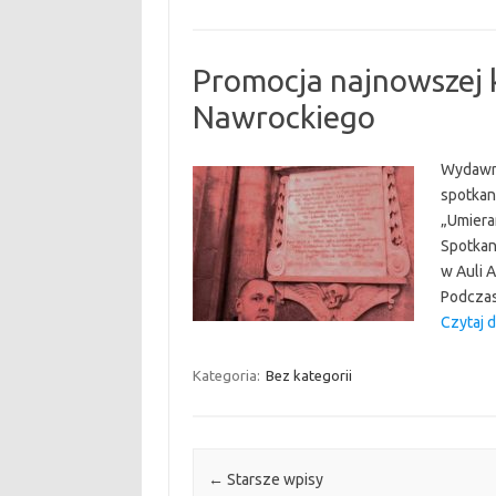
Promocja najnowszej k
Nawrockiego
Wydawni
spotkan
„Umieran
Spotkan
w Auli 
Podczas
Czytaj d
Kategoria:
Bez kategorii
Post navigation
←
Starsze wpisy