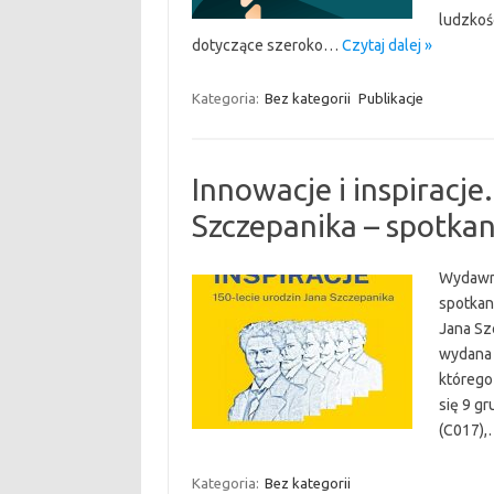
ludzkoś
dotyczące szeroko…
Czytaj dalej »
Kategoria:
Bez kategorii
Publikacje
Innowacje i inspiracje
Szczepanika – spotka
Wydawni
spotkani
Jana Szc
wydana 
którego
się 9 gr
(C017)
Kategoria:
Bez kategorii