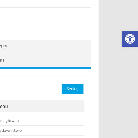
Open
TĘP
KT
aj:
enu
ona główna
ydawnictwie