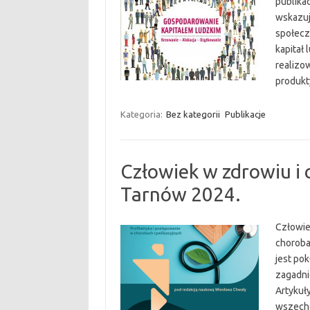
publikac
wskazuj
społecz
kapitał 
realizow
produk
Kategoria:
Bez kategorii
Publikacje
Człowiek w zdrowiu i 
Tarnów 2024.
Człowie
choroba
jest po
zagadni
Artykuł
wszecho