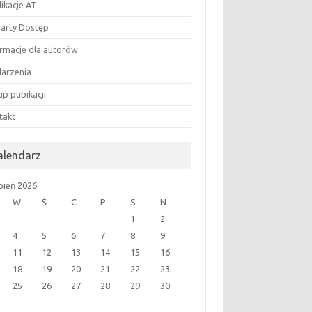
likacje AT
arty Dostęp
ormacje dla autorów
arzenia
up pubikacji
takt
alendarz
rpień 2026
W
Ś
C
P
S
N
1
2
4
5
6
7
8
9
11
12
13
14
15
16
18
19
20
21
22
23
25
26
27
28
29
30