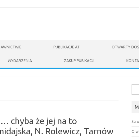
DAWNICTWIE
PUBLIKACJE AT
OTWARTY DOS
WYDARZENIA
ZAKUP PUBIKACJI
KONTA
Szuk
M
… chyba że jej na to
Str
umidajska, N. Rolewicz, Tarnów
O w