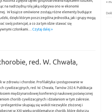
ji Autorka zgłębia tajniki gospodarowania kapitałem ludzkim,
« m
ąc na nadrzędną rolę jaką odgrywa ono w ekonomii
nej. W książce omówione zostają różne elementy budujące
Dek
ludzki, dzięki którym poszczególna jednostka, jak i grupy mogą
ać swój potencjał, a co za tym idzie stawać się
tywnymi członkami…
Czytaj dalej »
chorobie, red. W. Chwała,
k w zdrowiu i chorobie. Profilaktyka i postępowanie w
ch cywilizacyjnych, red. W. Chwała, Tarnów 2024. Publikacja
kłosiem międzynarodowej konferencji naukowej poświęconej
eniom chorób cywilizacyjnych i działaniom w tym zakresie.
y prelegentów skupiają się wokół niezwykle złożonej i
becnej w XXI wieku problematyce chorób, które dotyczą