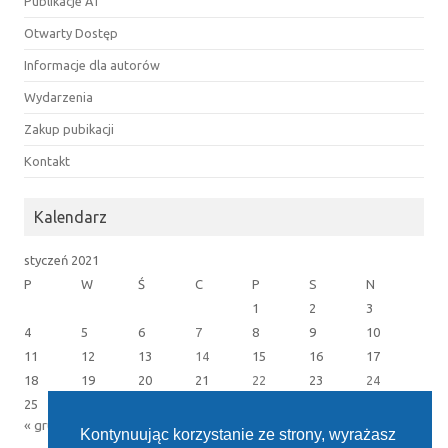
Publikacje AT
Otwarty Dostęp
Informacje dla autorów
Wydarzenia
Zakup pubikacji
Kontakt
Kalendarz
styczeń 2021
P
W
Ś
C
P
S
N
1
2
3
4
5
6
7
8
9
10
11
12
13
14
15
16
17
18
19
20
21
22
23
24
25
26
27
28
29
30
31
« gru
lut »
Kontynuując korzystanie ze strony, wyrażasz