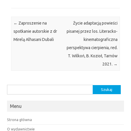
Post navigation
←
Zaproszenie na
Życie adaptacją powieści
spotkanie autorskie z dr
pisanej przez los. Literacko-
Mirelą Alhasani Dubali
kinematograficzna
perspektywa cierpienia, red.
T. Wilkoń, B. Kozioł, Tarnów
2021.
→
Szukaj:
Menu
Strona główna
O wydawnictwie