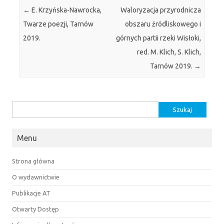
Post navigation
←
E. Krzyńska-Nawrocka,
Waloryzacja przyrodnicza
Twarze poezji, Tarnów
obszaru źródliskowego i
2019.
górnych partii rzeki Wisłoki,
red. M. Klich, S. Klich,
Tarnów 2019.
→
Szukaj:
Menu
Strona główna
O wydawnictwie
Publikacje AT
Otwarty Dostęp