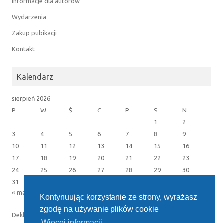
Informacje dla autorów
Wydarzenia
Zakup pubikacji
Kontakt
Kalendarz
sierpień 2026
P
W
Ś
C
P
S
N
1
2
3
4
5
6
7
8
9
10
11
12
13
14
15
16
17
18
19
20
21
22
23
24
25
26
27
28
29
30
31
« maj
Kontynuując korzystanie ze strony, wyrażasz
zgodę na używanie plików cookie
Deklaracja dostępności
Więcej informacji